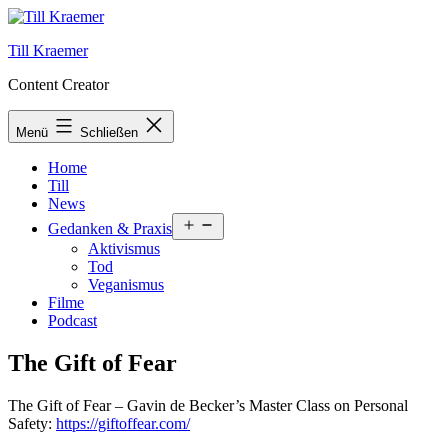
Zum
Inhalt
Till Kraemer
springen
Content Creator
Menü
Schließen
Home
Till
News
Menü
Gedanken & Praxis
öffnen
Aktivismus
Tod
Veganismus
Filme
Podcast
The Gift of Fear
The Gift of Fear – Gavin de Becker’s Master Class on Personal
Safety:
https://giftoffear.com/