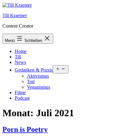
Zum
Inhalt
Till Kraemer
springen
Content Creator
Menü
Schließen
Home
Till
News
Menü
Gedanken & Praxis
öffnen
Aktivismus
Tod
Veganismus
Filme
Podcast
Monat:
Juli 2021
Porn is Poetry