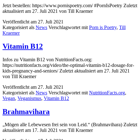
Jetzt bestellen: https://www.pornispoetry.com/ #PornIsPoetry Zuletzt
aktualisiert am 27. Juli 2021 von Till Kraemer
Veröffentlicht am
27. Juli 2021
Kategorisiert als
News
Verschlagwortet mit
Porn is Poetry
,
Till
Kraemer
Vitamin B12
Infos zu Vitamin B12 von NutritionFacts.org:
https://nutritionfacts.org/video/the-optimal-vitamin-b12-dosage-for-
kids-pregnancy-and-seniors/ Zuletzt aktualisiert am 27. Juli 2021
von Till Kraemer
Veröffentlicht am
27. Juli 2021
Kategorisiert als
News
Verschlagwortet mit
NutritionFacts.org
,
Vegan
,
Veganismus
,
Vitamin B12
Brahmavihara
„Mögen alle Lebewesen frei sein von Leid.“ (Brahmavihara) Zuletzt
aktualisiert am 17. Juli 2021 von Till Kraemer