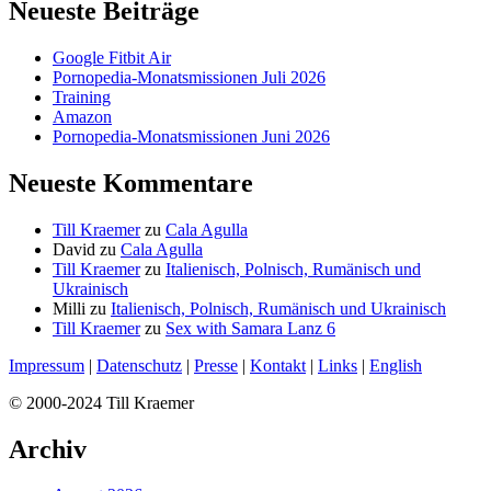
Neueste Beiträge
Google Fitbit Air
Pornopedia-Monatsmissionen Juli 2026
Training
Amazon
Pornopedia-Monatsmissionen Juni 2026
Neueste Kommentare
Till Kraemer
zu
Cala Agulla
David
zu
Cala Agulla
Till Kraemer
zu
Italienisch, Polnisch, Rumänisch und
Ukrainisch
Milli
zu
Italienisch, Polnisch, Rumänisch und Ukrainisch
Till Kraemer
zu
Sex with Samara Lanz 6
Impressum
|
Datenschutz
|
Presse
|
Kontakt
|
Links
|
English
© 2000-2024 Till Kraemer
Archiv