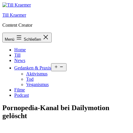
Zum
Inhalt
Till Kraemer
springen
Content Creator
Menü
Schließen
Home
Till
News
Menü
Gedanken & Praxis
öffnen
Aktivismus
Tod
Veganismus
Filme
Podcast
Pornopedia-Kanal bei Dailymotion
gelöscht