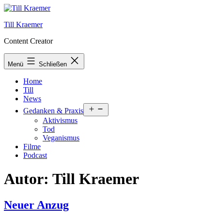
Zum
Inhalt
Till Kraemer
springen
Content Creator
Menü
Schließen
Home
Till
News
Menü
Gedanken & Praxis
öffnen
Aktivismus
Tod
Veganismus
Filme
Podcast
Autor:
Till Kraemer
Neuer Anzug