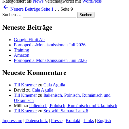
Kategorisiert als
News
Verschlagwortet mit
WordPress
Seitennummerierung
Neuere
Beiträge
Seite 1
…
Seite 9
der
Suchen …
Beiträge
Neueste Beiträge
Google Fitbit Air
Pornopedia-Monatsmissionen Juli 2026
Training
Amazon
Pornopedia-Monatsmissionen Juni 2026
Neueste Kommentare
Till Kraemer
zu
Cala Agulla
David
zu
Cala Agulla
Till Kraemer
zu
Italienisch, Polnisch, Rumänisch und
Ukrainisch
Milli
zu
Italienisch, Polnisch, Rumänisch und Ukrainisch
Till Kraemer
zu
Sex with Samara Lanz 6
Impressum
|
Datenschutz
|
Presse
|
Kontakt
|
Links
|
English