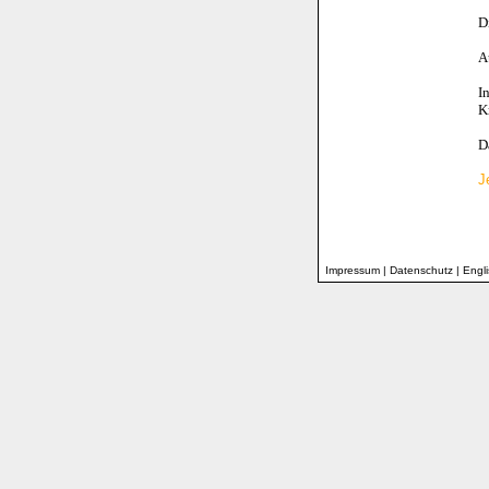
D
A
I
K
D
J
Impressum
|
Datenschutz
|
Engl