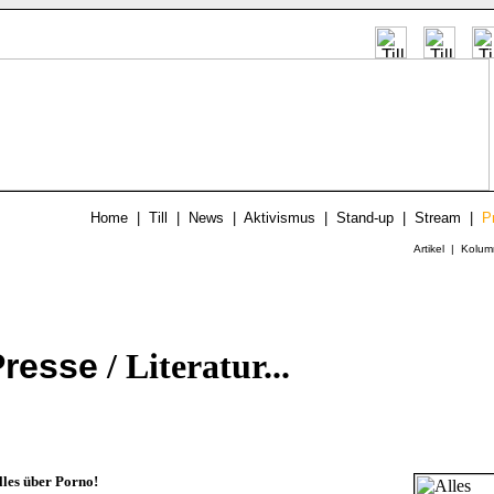
Home
|
Till
|
News
|
Aktivismus
|
Stand-up
|
Stream
|
P
Artikel
|
Kolum
Presse
/ Literatur...
lles über Porno!